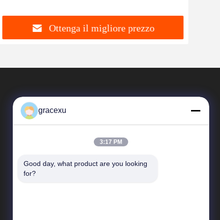
forno
Appl
Ottenga il migliore prezzo
gracexu
3:17 PM
Good day, what product are you looking 
Collegamenti Rapidi
for?
Profilo aziendale
Giro della fabbrica