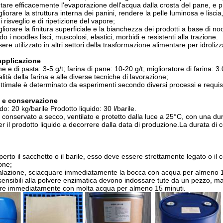
entare efficacemente l'evaporazione dell'acqua dalla crosta del pane, e 
iorare la struttura interna dei panini, rendere la pelle luminosa e liscia,
i risveglio e di ripetizione del vapore;
iorare la finitura superficiale e la bianchezza dei prodotti a base di no
o i noodles lisci, muscolosi, elastici, morbidi e resistenti alla trazione.
re utilizzato in altri settori della trasformazione alimentare per idrolizza
applicazione
e e di pasta: 3-5 g/t; farina di pane: 10-20 g/t; miglioratore di farina: 
lità della farina e alle diverse tecniche di lavorazione;
ottimale è determinato da esperimenti secondo diversi processi e requisi
 e conservazione
do: 20 kg/barile Prodotto liquido: 30 l/barile.
conservato a secco, ventilato e protetto dalla luce a 25°C, con una dur
er il prodotto liquido a decorrere dalla data di produzione.La durata di
rto il sacchetto o il barile, esso deve essere strettamente legato o il c
one;
nalazione, sciacquare immediatamente la bocca con acqua per almeno 1
ensibili alla polvere enzimatica devono indossare tute da un pezzo, ma
are immediatamente con molta acqua per almeno 15 minuti.