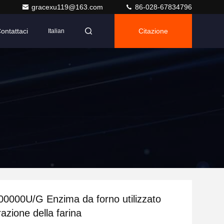
gracexu119@163.com
86-028-67834796
ontattaci
Citazione
Italian
0000U/G Enzima da forno utilizzato
razione della farina