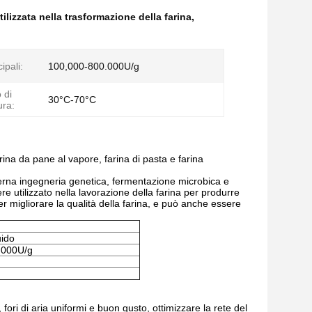
tilizzata nella trasformazione della farina
,
ipali:
100,000-800.000U/g
 di
30°C-70°C
ura:
arina da pane al vapore, farina di pasta e farina
na ingegneria genetica, fermentazione microbica e
re utilizzato nella lavorazione della farina per produrre
per migliorare la qualità della farina, e può anche essere
uido
.000U/g
ori di aria uniformi e buon gusto, ottimizzare la rete del