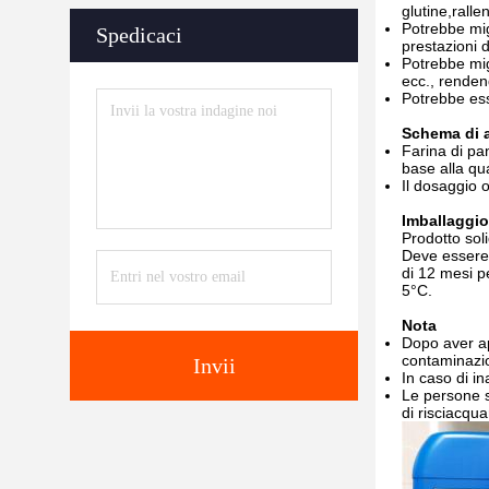
glutine,rall
Potrebbe migl
Spedicaci
prestazioni d
Potrebbe migl
ecc., rendend
Potrebbe esse
Schema di 
Farina di pan
base alla qua
Il dosaggio 
Imballaggio
Prodotto soli
Deve essere 
di 12 mesi p
5°C.
Nota
Dopo aver ape
contaminazi
Invii
In caso di i
Le persone s
di risciacqu