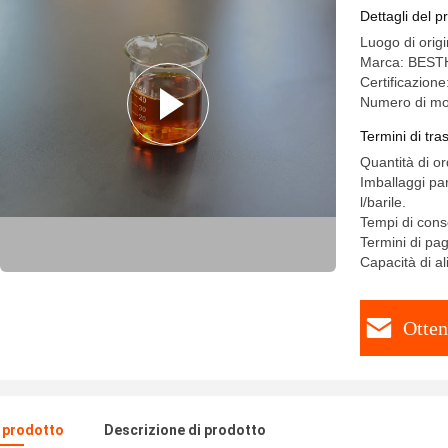
Dettagli del p
Luogo di orig
Marca: BES
Certificazio
Numero di mo
Termini di tr
Quantità di o
Imballaggi par
l/barile.
Tempi di cons
Termini di pa
Capacità di a
Otten
l prodotto
Descrizione di prodotto