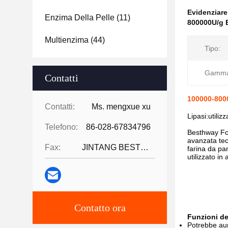
Evidenziar
Enzima Della Pelle
(11)
800000U/g 
Multienzima
(44)
Tipo:
Gamma 
Contatti
100000-8000
Contatti:
Ms. mengxue xu
Lipasi:utiliz
Telefono:
86-028-67834796
Besthway Fo
avanzata tecn
Fax:
JINTANG BESTWAY TECHNOLOGY CO
farina da pan
utilizzato in 
Contatto ora
Funzioni de
Potrebbe aum