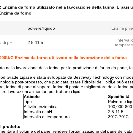
e:
Enzima da forno utilizzato nella lavorazione della farina
,
Lipasi u
Enzima da forno
polvere/liquido
Enzimi princ
Intervallo
di pH:
2.5-11.5
temperat
00U/G Enzima da forno utilizzato nella lavorazione della farina
zata nella lavorazione della farina per la produzione di farina da pane, f
od Grade Lipase è stata sviluppata da Besthway Technology con moder
ologia post-processo, che può catalizzare l'idrolisi dei lipidi,e può esse
e, farina di pane al vapore, farina di pasta e miglioratore della farina 
altre lavorazioni alimentari per trattare i lipidi.
Articolo
Specificità
Tipo
Polvere e liq
Attività enzimatica
100,000-800
Intervallo di pH
2.5-11.5
Intervallo di temperatura
30°C-70°C
l prodotto
entare il volume del pane, rendere l'organizzazione del pane delicata, f