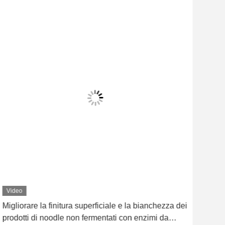
Video
Vid
Migliorare la finitura superficiale e la bianchezza dei
Prom
prodotti di noodle non fermentati con enzimi da
ri-v