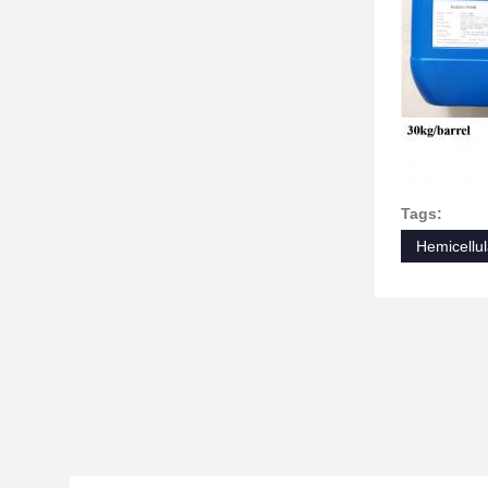
Tags:
Hemicellul