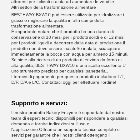
attraenti per i clienti e aiuta ad aumentare le vendite.
Altri settori della trasformazione alimentare
BESTHWAY BXW10 può essere utilizzato per idrolizzare i
grassi e migliorare la qualità in altri campi della
trasformazione alimentare.
È importante notare che il prodotto ha una durata di
conservazione di 18 mesi per i prodotti solidi e di 12 mesi
per i prodotti liquidi a decorrere dalla data di produzione.il
prodotto non deve essere inalatoSe inalato, sciacquare
immediatamente la bocca con acqua per almeno 15 minuti.
Se siete alla ricerca di un prodotto di enzima da forno di
alta qualità, BESTHWAY BXW10 è una scelta eccellente.E'
uno strumento prezioso per qualsiasi panetteria..
I termini di pagamento per questo prodotto includono T/T,
D/P, D/A e L/C. Contattaci oggi per effettuare l'ordine!
Supporto e servizi:
Il nostro prodotto Bakery Enzyme è supportato dal nostro
team di esperti tecnici disponibili per rispondere a qualsiasi
domanda e fornire indicazioni sull'uso e
l'applicazione.Offriamo un supporto tecnico completo e
servizi per garantire che i nostri clienti ottengano il