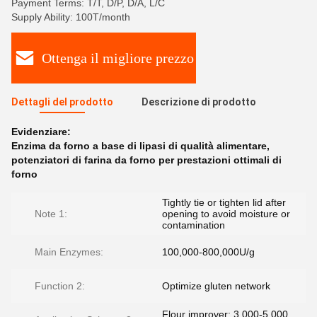
Payment Terms: T/T, D/P, D/A, L/C
Supply Ability: 100T/month
Ottenga il migliore prezzo
Dettagli del prodotto
Descrizione di prodotto
Evidenziare:
Enzima da forno a base di lipasi di qualità alimentare
,
potenziatori di farina da forno per prestazioni ottimali di
forno
Tightly tie or tighten lid after
Note 1:
opening to avoid moisture or
contamination
Main Enzymes:
100,000-800,000U/g
Function 2:
Optimize gluten network
Flour improver: 3,000-5,000