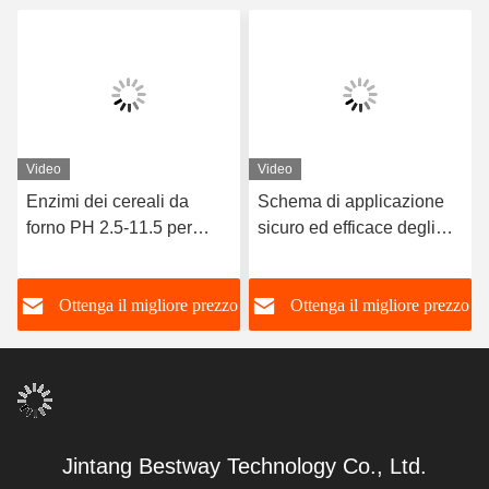
Video
Video
Enzimi dei cereali da
Schema di applicazione
forno PH 2.5-11.5 per
sicuro ed efficace degli
migliorare la resistenza
enzimi da forno 3 000 G/T
dei dolci al risveglio e al
Polvere bianca / liquido
o
Ottenga il migliore prezzo
Ottenga il migliore prezzo
ri-vaporaggio
Jintang Bestway Technology Co., Ltd.