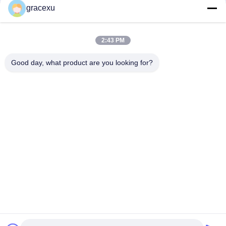
gracexu
2:43 PM
Good day, what product are you looking for?
Jintang Bestway Technology Co., Ltd.
gracexu119@163.com
86-028-67834796
1# Edificio 18,24# Strada Jinle, zona industriale intensiva
di Chengdu-Aba, Jintang, Chengdu, Sichuan, Cina
Buona qualità della Cina Enzimi per uso alimentare
Fornitore. © di Copyright 2023-2026 foodgradeenzyme.com