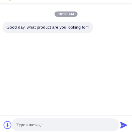
Send
10:56 AM
Good day, what product are you looking for?
Jintang Bestway Technology Co., Ltd.
gracexu119@163.com
86-028-67834796
1# Edificio 18,24# Strada Jinle, zona industriale intensiva
di Chengdu-Aba, Jintang, Chengdu, Sichuan, Cina
Buona qualità della Cina Enzimi per uso alimentare
Fornitore. © di Copyright 2023-2026 foodgradeenzyme.com
. Tutti i diritti riservati.