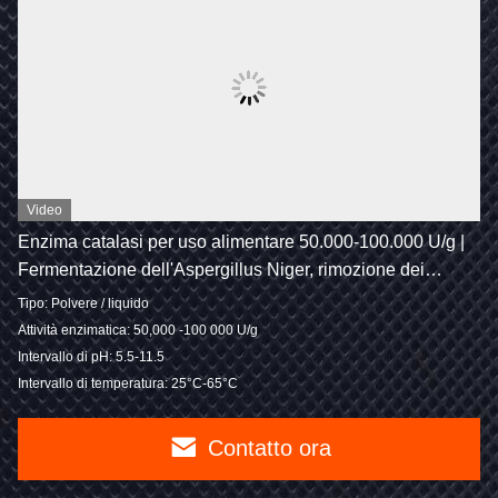
Video
Enzima catalasi per uso alimentare 50.000-100.000 U/g |
Fermentazione dell'Aspergillus Niger, rimozione dei
residui di H2O2 per latticini, prodotti da forno, uova e
Tipo: Polvere / liquido
bevande | ODM OEM in polvere e liquido di fabbrica
Attività enzimatica: 50,000 -100 000 U/g
ISO22000
Intervallo di pH: 5.5-11.5
Intervallo di temperatura: 25°C-65°C
Contatto ora