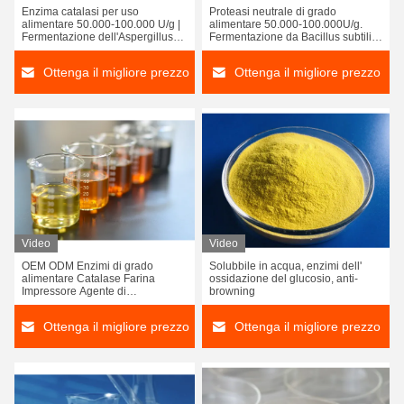
Enzima catalasi per uso
Proteasi neutrale di grado
alimentare 50.000-100.000 U/g |
alimentare 50.000-100.000U/g.
Fermentazione dell'Aspergillus
Fermentazione da Bacillus subtilis,
Niger, rimozione dei residui di
aumento del rendimento per la
H2O2 per latticini, prodotti da
birra, panetteria, latticini,
Ottenga il migliore prezzo
Ottenga il migliore prezzo
forno, uova e bevande | ODM
lavorazione della carne. ISO22000
OEM in polvere e liquido di
Fabbrica OEM ODM
fabbrica ISO22000
Video
Video
OEM ODM Enzimi di grado
Solubbile in acqua, enzimi dell'
alimentare Catalase Farina
ossidazione del glucosio, anti-
Impressore Agente di
browning
allentamento
Ottenga il migliore prezzo
Ottenga il migliore prezzo