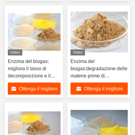
Applicazioni
prezzo
prezzo
Video
Video
Enzima del biogas:
Enzima del
migliora il tasso di
biogas:degradazione delle
decomposizione e il
materie prime di
tasso di degradazione
biomassa, processo di
Ottenga il migliore
Ottenga il migliore
della biomassa,
fermentazione del
biogas,aumento della
prezzo
prezzo
produzione di biogas