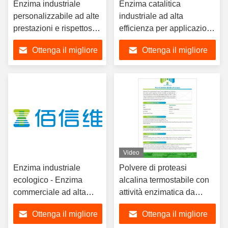
Enzima industriale
Enzima catalitica
personalizzabile ad alte
industriale ad alta
prestazioni e rispettoso
efficienza per applicazioni
dell'ambiente per
versatili con stabilità
Ottenga il migliore
Ottenga il migliore
soluzioni di
termica
biocatalisatori industriali
prezzo
prezzo
migliorate
Video
Enzima industriale
Polvere di proteasi
ecologico - Enzima
alcalina termostabile con
commerciale ad alta
attività enzimatica da
attività stabile in diverse
200.000 a 300.000 U/g per
Ottenga il migliore
Ottenga il migliore
condizioni
pH 7,5-11,5 e 30°C-65°C