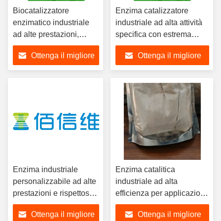
Biocatalizzatore
Enzima catalizzatore
enzimatico industriale
industriale ad alta attività
ad alte prestazioni,
specifica con estrema
ecologico, con
stabilità al pH e alla
Ottenga il migliore
Ottenga il migliore
formulazioni
temperatura per processi
personalizzabili per
industriali ecologici
prezzo
prezzo
processi industriali
avanzati
Enzima industriale
Enzima catalitica
personalizzabile ad alte
industriale ad alta
prestazioni e rispettoso
efficienza per applicazioni
dell'ambiente per
versatili con stabilità
Ottenga il migliore
Ottenga il migliore
soluzioni di
termica