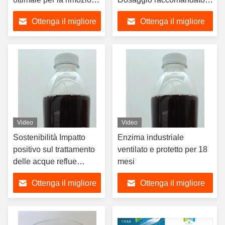
del biofilm e la
1-3 kg/t Tipo proteasi in
Ottenga il migliore
Ottenga il migliore
promozione della
polvere e liquido
rimozione del biofilm
prezzo
prezzo
Video
Video
Sostenibilità Impatto
Enzima industriale
positivo sul trattamento
ventilato e protetto per 18
delle acque reflue
mesi
Enzimi industriali per
Ottenga il migliore
Ottenga il migliore
l'amido
prezzo
prezzo