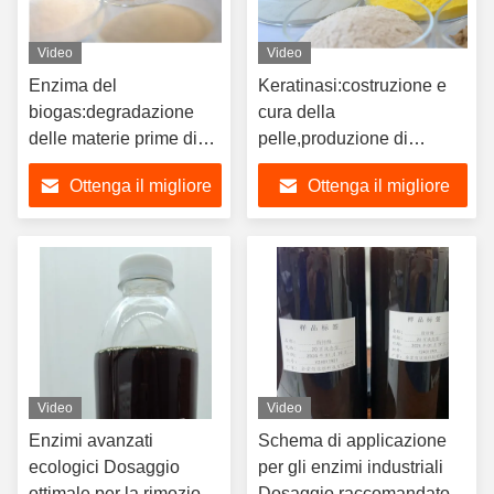
Video
Video
Enzima del
Keratinasi:costruzione e
biogas:degradazione
cura della
delle materie prime di
pelle,produzione di
biomassa, processo di
fertilizzanti
Ottenga il migliore
Ottenga il migliore
fermentazione del
organici,miglioramento
biogas,aumento della
della permeabilità dei
prezzo
prezzo
produzione di biogas
farmaci nella cheratina
Video
Video
Enzimi avanzati
Schema di applicazione
ecologici Dosaggio
per gli enzimi industriali
ottimale per la rimozione
Dosaggio raccomandato