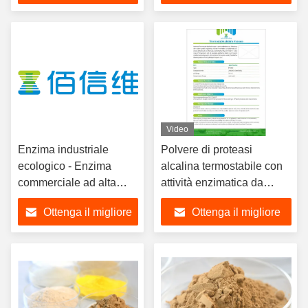
biocatalisatori industriali
prezzo
prezzo
migliorate
Video
Enzima industriale
Polvere di proteasi
ecologico - Enzima
alcalina termostabile con
commerciale ad alta
attività enzimatica da
attività stabile in diverse
200.000 a 300.000 U/g per
Ottenga il migliore
Ottenga il migliore
condizioni
pH 7,5-11,5 e 30°C-65°C
Applicazioni
prezzo
prezzo