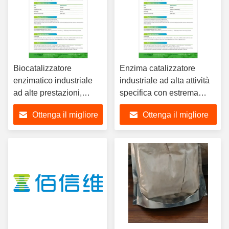
Biocatalizzatore
Enzima catalizzatore
enzimatico industriale
industriale ad alta attività
ad alte prestazioni,
specifica con estrema
ecologico, con
stabilità al pH e alla
Ottenga il migliore
Ottenga il migliore
formulazioni
temperatura per processi
personalizzabili per
industriali ecologici
prezzo
prezzo
processi industriali
avanzati