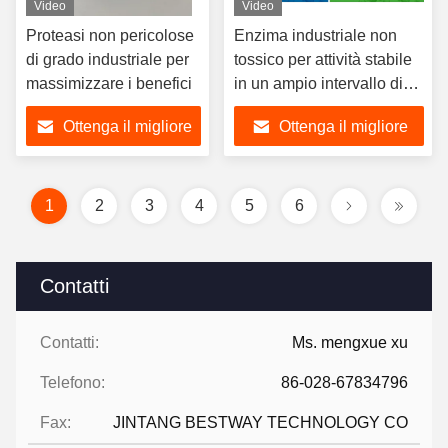
Video
Video
Proteasi non pericolose
Enzima industriale non
di grado industriale per
tossico per attività stabile
massimizzare i benefici
in un ampio intervallo di
pH e temperatura
Ottenga il migliore
Ottenga il migliore
prezzo
prezzo
1
2
3
4
5
6
Contatti
Contatti:
Ms. mengxue xu
Telefono:
86-028-67834796
Fax:
JINTANG BESTWAY TECHNOLOGY CO