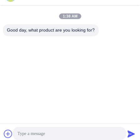
Invii
1:38 AM
Good day, what product are you looking for?
Jintang Bestway Technology Co., Ltd.
gracexu119@163.com
86-028-67834796
1# Edificio 18,24# Strada Jinle, zona industriale intensiva
di Chengdu-Aba, Jintang, Chengdu, Sichuan, Cina
Buona qualità della Cina Enzimi per uso alimentare
Fornitore. © di Copyright 2023-2026 foodgradeenzyme.com
. Tutti i diritti riservati.