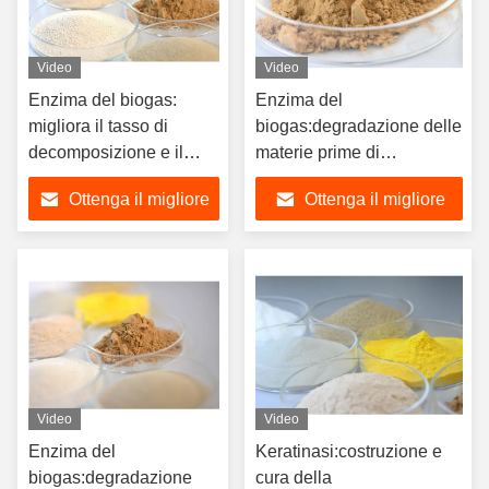
Video
Video
Enzima del biogas:
Enzima del
migliora il tasso di
biogas:degradazione delle
decomposizione e il
materie prime di
tasso di degradazione
biomassa, processo di
Ottenga il migliore
Ottenga il migliore
della biomassa,
fermentazione del
biogas,aumento della
prezzo
prezzo
produzione di biogas
Video
Video
Enzima del
Keratinasi:costruzione e
biogas:degradazione
cura della