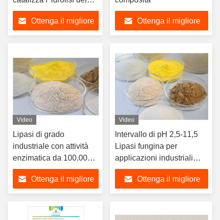
lipidi
Ottenga il migliore
Ottenga il migliore
prezzo
prezzo
Video
Video
Lipasi di grado
Intervallo di pH 2,5-11,5
industriale con attività
Lipasi fungina per
enzimatica da 100.000 a
applicazioni industriali
800.000 U/g e pH
Polvere/liquido
Ottenga il migliore
Ottenga il migliore
compreso tra 2,5-11.5
prezzo
prezzo