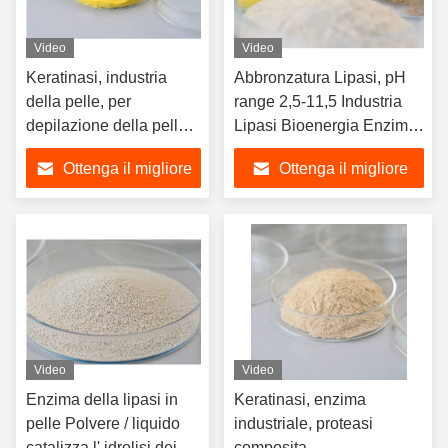
Video
Video
Keratinasi, industria
Abbronzatura Lipasi, pH
della pelle, per
range 2,5-11,5 Industria
depilazione della pelle,
Lipasi Bioenergia Enzima
addolcimento, senza
idrolizzare il grasso nella
Ottenga il migliore
Ottenga il migliore
danneggiare il
pelle
collagene
prezzo
prezzo
Video
Video
Enzima della lipasi in
Keratinasi, enzima
pelle Polvere / liquido
industriale, proteasi
catalizza l' idrolisi dei
composita