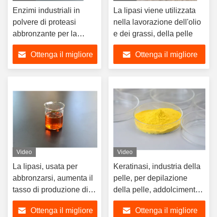
Enzimi industriali in
La lipasi viene utilizzata
polvere di proteasi
nella lavorazione dell'olio
abbronzante per la
e dei grassi, della pelle
depilazione della pelle
Ottenga il migliore
Ottenga il migliore
prezzo
prezzo
Video
Video
La lipasi, usata per
Keratinasi, industria della
abbronzarsi, aumenta il
pelle, per depilazione
tasso di produzione di
della pelle, addolcimento,
pelle
senza danneggiare il
Ottenga il migliore
Ottenga il migliore
collagene