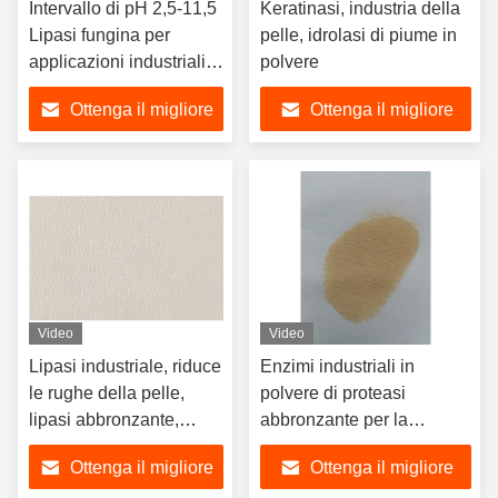
Intervallo di pH 2,5-11,5
Keratinasi, industria della
Lipasi fungina per
pelle, idrolasi di piume in
applicazioni industriali
polvere
Polvere/liquido
Ottenga il migliore
Ottenga il migliore
prezzo
prezzo
Video
Video
Lipasi industriale, riduce
Enzimi industriali in
le rughe della pelle,
polvere di proteasi
lipasi abbronzante,
abbronzante per la
riduce le rughe della
depilazione della pelle
Ottenga il migliore
Ottenga il migliore
pelle