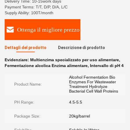
Delivery Time: 10-15work days
Payment Terms: T/T, D/P, D/A, L/C
Supply Ability: 100T/month
Ottenga il migliore prezzo
Dettagli del prodotto
Descrizione di prodotto
Evidenziare:
Multienzima specializzato per uso alimentare
,
Fermentazione alcolica Enzima alimentare
,
Intervallo di pH 4
Alcohol Fermentation Bio
Enzymes For Wastewater
Product Name:
Treatment Hydrolyze
Bacterial Cell Wall Proteins
PH Range:
4.5-5.5
Package Size:
20kg/barrel