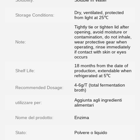
Solubility:
Soluble In Water
Dry, ventilated, protected
Storage Conditions:
from light at 25℃
Tightly tie or tighten lid after
opening, avoid moisture or
contamination, do not inhale,
Note:
wear protective gear when
operating, rinse immediately
if contact with skin or eyes
occurs
18 months from the date of
Shelf Life:
production, extendable when
refrigerated at 5℃
4-6g/T (total fermentation
Recommended Dosage:
broth)
Aggiunta agli ingredienti
utilizzare per:
alimentari
Nome del prodotto:
Enzima
Stato:
Polvere o liquido