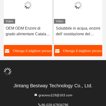
Video
Video
OEM ODM Enzimi di
Solubbile in acqua, enzimi
grado alimentare Catalase
dell' ossidazione del
Farina Impressore Agente
glucosio, anti-browning
di allentamento
o
Ottenga il migliore prezzo
Ottenga il migliore prezzo
Jintang Bestway Technology Co., Ltd.
gracexu119@163.com
86-028-67834796