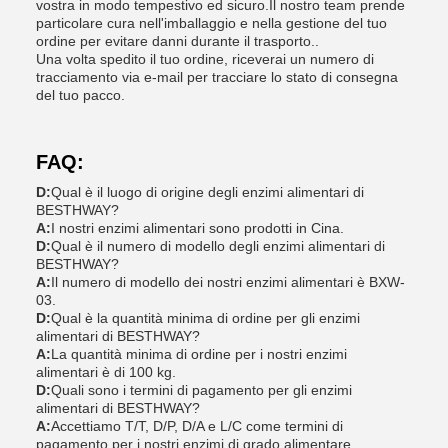
vostra in modo tempestivo ed sicuro.Il nostro team prende
particolare cura nell'imballaggio e nella gestione del tuo
ordine per evitare danni durante il trasporto..
Una volta spedito il tuo ordine, riceverai un numero di
tracciamento via e-mail per tracciare lo stato di consegna
del tuo pacco.
FAQ:
D:
Qual è il luogo di origine degli enzimi alimentari di
BESTHWAY?
A:
I nostri enzimi alimentari sono prodotti in Cina.
D:
Qual è il numero di modello degli enzimi alimentari di
BESTHWAY?
A:
Il numero di modello dei nostri enzimi alimentari è BXW-
03.
D:
Qual è la quantità minima di ordine per gli enzimi
alimentari di BESTHWAY?
A:
La quantità minima di ordine per i nostri enzimi
alimentari è di 100 kg.
D:
Quali sono i termini di pagamento per gli enzimi
alimentari di BESTHWAY?
A:
Accettiamo T/T, D/P, D/A e L/C come termini di
pagamento per i nostri enzimi di grado alimentare.