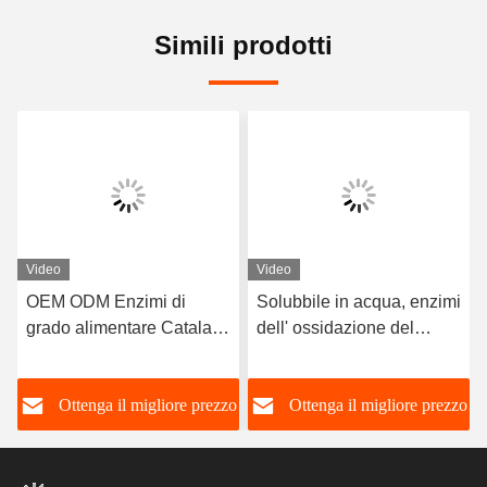
Simili prodotti
Video
Video
OEM ODM Enzimi di
Solubbile in acqua, enzimi
grado alimentare Catalase
dell' ossidazione del
Farina Impressore Agente
glucosio, anti-browning
di allentamento
o
Ottenga il migliore prezzo
Ottenga il migliore prezzo