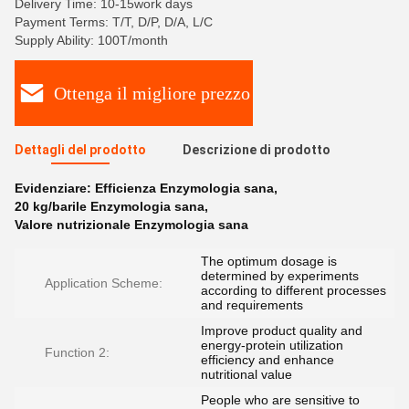
Delivery Time: 10-15work days
Payment Terms: T/T, D/P, D/A, L/C
Supply Ability: 100T/month
Ottenga il migliore prezzo
Dettagli del prodotto
Descrizione di prodotto
Evidenziare:
Efficienza Enzymologia sana
,
20 kg/barile Enzymologia sana
,
Valore nutrizionale Enzymologia sana
The optimum dosage is
determined by experiments
Application Scheme:
according to different processes
and requirements
Improve product quality and
energy-protein utilization
Function 2:
efficiency and enhance
nutritional value
People who are sensitive to