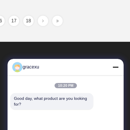
6
17
18
gracexu
10:20 PM
Good day, what product are you looking 
Collegamenti Rapidi
for?
Profilo aziendale
Giro della fabbrica