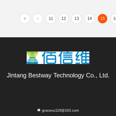
11
12
13
14
15
1
Jintang Bestway Technology Co., Ltd.
gracexu119@163.com