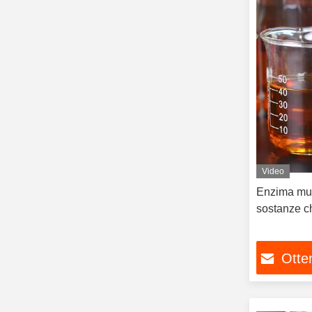
Video
Enzima mul
sostanze c
Otten