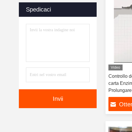
Spedicaci
Video
Controllo de
carta Enzi
Prolungare l
lana e dell
Invii
Otten