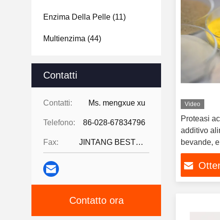
Enzima Della Pelle
(11)
Multienzima
(44)
Contatti
Contatti:
Ms. mengxue xu
Video
Proteasi a
Telefono:
86-028-67834796
additivo al
Fax:
JINTANG BESTWAY TECHNOLOGY CO
bevande, e
bevande
Otten
Contatto ora