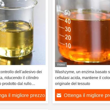
Video
ontrollo dell'adesivo dei
Washzyme, un enzima basato s
rta, riducendo il cilindro
cellulasi acida, mantiene il colo
 prodotto dal rullo
originale del tessuto
o
ga il migliore prezzo
Ottenga il migliore p