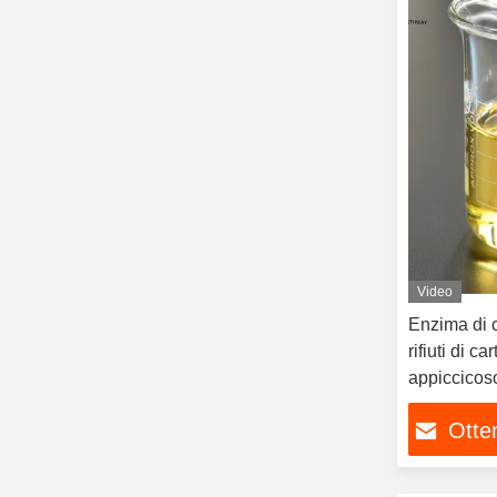
Video
Enzima di c
rifiuti di ca
appiccicoso
appiccicos
Otten