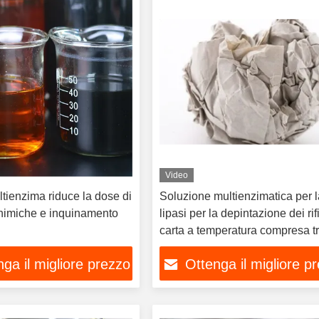
Video
tienzima riduce la dose di
Soluzione multienzimatica per 
himiche e inquinamento
lipasi per la depintazione dei rifi
carta a temperatura compresa t
30C e 65C
ga il migliore prezzo
Ottenga il migliore p