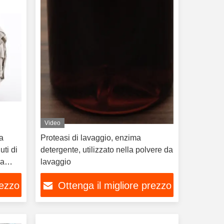
Video
la
Proteasi di lavaggio, enzima
uti di
detergente, utilizzato nella polvere da
ra
lavaggio
rezzo
Ottenga il migliore prezzo