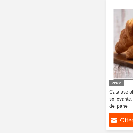
Video
Catalase a
sollevante,
del pane
Otten