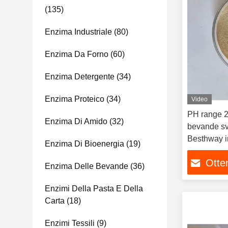
(135)
Enzima Industriale
(80)
Enzima Da Forno
(60)
Enzima Detergente
(34)
Enzima Proteico
(34)
Video
PH range 2
Enzima Di Amido
(32)
bevande sv
Besthway in
Enzima Di Bioenergia
(19)
Otten
Enzima Delle Bevande
(36)
Enzimi Della Pasta E Della
Carta
(18)
Enzimi Tessili
(9)