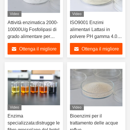
Video
Video
Attività enzimatica 2000-
ISO9001 Enzimi
10000U/g Fosfolipasi di
alimentari Lattasi in
grado alimentare per
polvere PH gamma 4.0-
idrolizzare i fosfolipidi
5.5
Ottenga il migliore
Ottenga il migliore
prezzo
prezzo
Video
Video
Enzima
Bioenzimi per il
specializzata:distrugge le
trattamento delle acque
fibre grossolane del betel
reflue