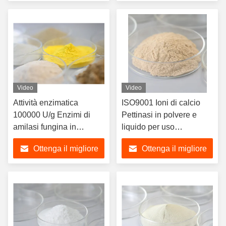
prezzo
prezzo
Video
Video
Attività enzimatica
ISO9001 Ioni di calcio
100000 U/g Enzimi di
Pettinasi in polvere e
amilasi fungina in
liquido per uso
polvere
alimentare
Ottenga il migliore
Ottenga il migliore
prezzo
prezzo