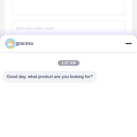
gracexu
Invii
1:27 AM
Good day, what product are you looking for?
Jintang Bestway Technology Co., Ltd.
gracexu119@163.com
86-028-67834796