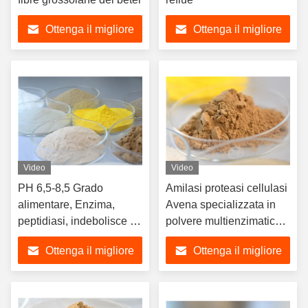
Ottenga il migliore
Ottenga il migliore
prezzo
prezzo
Video
Video
PH 6,5-8,5 Grado
Amilasi proteasi cellulasi
alimentare, Enzima,
Avena specializzata in
peptidiasi, indebolisce il
polvere multienzimatica
sapore amaro
di grado alimentare
Ottenga il migliore
Ottenga il migliore
prezzo
prezzo