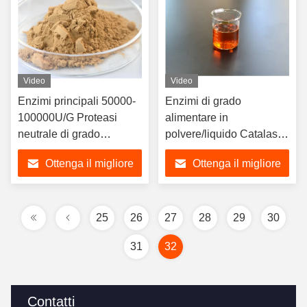
Video
Video
Enzimi principali 50000-
Enzimi di grado
100000U/G Proteasi
alimentare in
neutrale di grado
polvere/liquido Catalase
alimentare OEM ODM
idrolizzare perossido di
Ottenga il migliore
Ottenga il migliore
idrogeno
prezzo
prezzo
25
26
27
28
29
30
31
32
Contatti