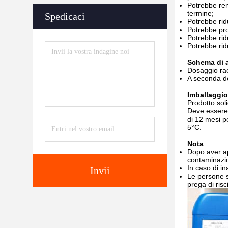
Potrebbe ren
termine;
Spedicaci
Potrebbe ridu
Potrebbe prol
Potrebbe ridu
Potrebbe ridur
Schema di 
Dosaggio rac
A seconda de
Imballaggio
Prodotto soli
Deve essere 
di 12 mesi p
5°C.
Nota
Dopo aver ape
contaminazi
In caso di i
Invii
Le persone s
prega di ri