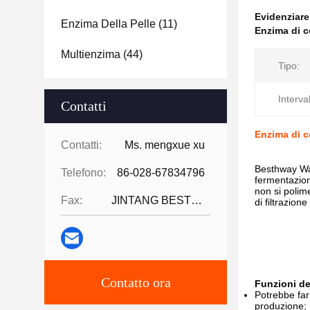
Evidenziar
Enzima Della Pelle
(11)
Enzima di co
Multienzima
(44)
Tipo:
Interva
Contatti
Enzima di co
Contatti:
Ms. mengxue xu
Besthway Wa
Telefono:
86-028-67834796
fermentazion
non si polim
Fax:
JINTANG BESTWAY TECHNOLOGY CO
di filtrazion
Contatto ora
Funzioni de
Potrebbe far
produzione;