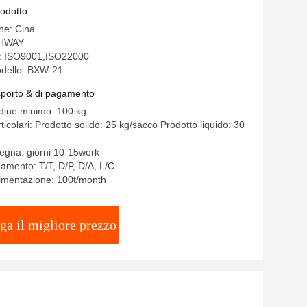
so
rodotto
ine: Cina
THWAY
ne: ISO9001,ISO22000
dello: BXW-21
asporto & di pagamento
rdine minimo: 100 kg
ticolari: Prodotto solido: 25 kg/sacco Prodotto liquido: 30
egna: giorni 10-15work
gamento: T/T, D/P, D/A, L/C
limentazione: 100t/month
ga il migliore prezzo