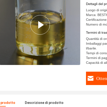
appiccico
Dettagli del p
Luogo di orig
Marca: BES
Certificazio
Numero di mo
Termini di tr
Quantità di o
Imballaggi par
l/barile.
Tempi di cons
Termini di pa
Capacità di a
Otten
l prodotto
Descrizione di prodotto