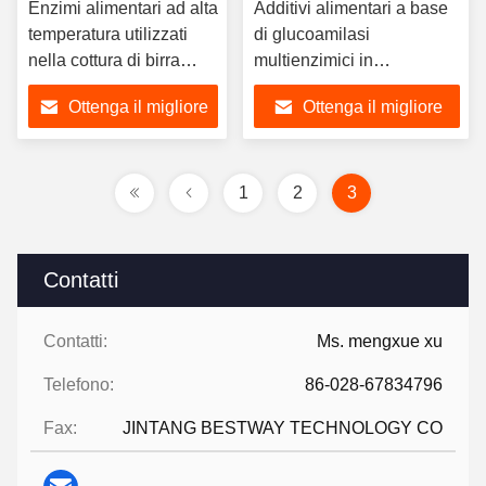
Enzimi alimentari ad alta
Additivi alimentari a base
temperatura utilizzati
di glucoamilasi
nella cottura di birra
multienzimici in
alcolica
polvere/liquido
Ottenga il migliore
Ottenga il migliore
prezzo
prezzo
1
2
3
Contatti
Contatti:
Ms. mengxue xu
Telefono:
86-028-67834796
Fax:
JINTANG BESTWAY TECHNOLOGY CO