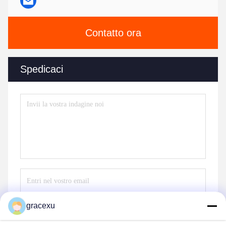
Contatto ora
Spedicaci
gracexu
Invii