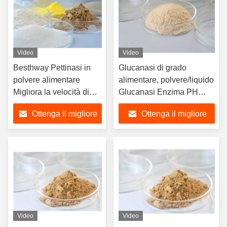
Video
Video
Besthway Pettinasi in
Glucanasi di grado
polvere alimentare
alimentare, polvere/liquido
Migliora la velocità di
Glucanasi Enzima PH
filtrazione
Range 3.5-6.5
Ottenga il migliore
Ottenga il migliore
prezzo
prezzo
Video
Video