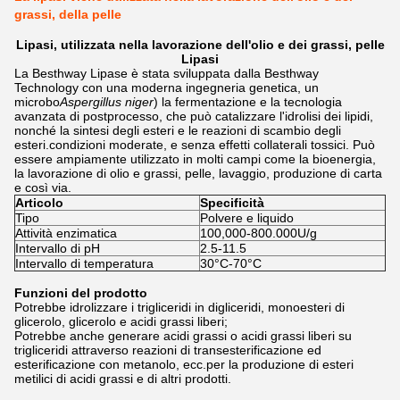
grassi, della pelle
Lipasi, utilizzata nella lavorazione dell'olio e dei grassi, pelle
Lipasi
La Besthway Lipase è stata sviluppata dalla Besthway
Technology con una moderna ingegneria genetica, un
microbo
Aspergillus niger
) la fermentazione e la tecnologia
avanzata di postprocesso, che può catalizzare l'idrolisi dei lipidi,
nonché la sintesi degli esteri e le reazioni di scambio degli
esteri.condizioni moderate, e senza effetti collaterali tossici. Può
essere ampiamente utilizzato in molti campi come la bioenergia,
la lavorazione di olio e grassi, pelle, lavaggio, produzione di carta
e così via.
Articolo
Specificità
Tipo
Polvere e liquido
Attività enzimatica
100,000-800.000U/g
Intervallo di pH
2.5-11.5
Intervallo di temperatura
30°C-70°C
Funzioni del prodotto
Potrebbe idrolizzare i trigliceridi in digliceridi, monoesteri di
glicerolo, glicerolo e acidi grassi liberi;
Potrebbe anche generare acidi grassi o acidi grassi liberi su
trigliceridi attraverso reazioni di transesterificazione ed
esterificazione con metanolo, ecc.per la produzione di esteri
metilici di acidi grassi e di altri prodotti.