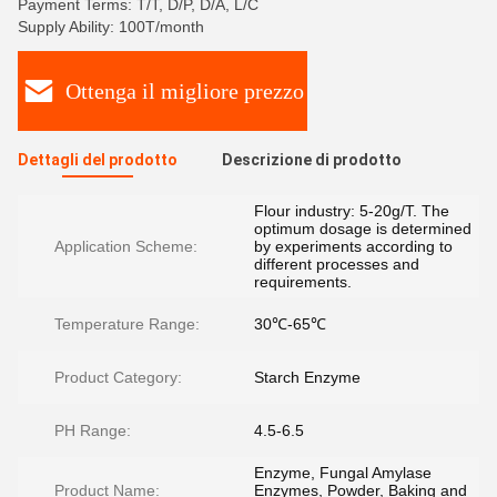
Payment Terms: T/T, D/P, D/A, L/C
Supply Ability: 100T/month
Ottenga il migliore prezzo
Dettagli del prodotto
Descrizione di prodotto
Flour industry: 5-20g/T. The
optimum dosage is determined
Application Scheme:
by experiments according to
different processes and
requirements.
Temperature Range:
30℃-65℃
Product Category:
Starch Enzyme
PH Range:
4.5-6.5
Enzyme, Fungal Amylase
Product Name:
Enzymes, Powder, Baking and