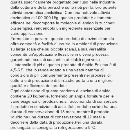
qualità specificamente progettato per l'uso nelle industrie
della cottura e della birra.che sono noti per la loro potente
attività enzimatica amilolitica. Con una notevole attività
enzimatica di 100.000 U/g, questo prodotto è altamente
efficace nel decomporre le molecole di amido in zuccheri
più semplici, rendendolo un ingrediente essenziale per
varie applicazioni.
Formulato in polvere, questo prodotto di enzimi di amido
offre comodità e facilità d'uso sia in ambienti di produzione
su larga scala che su piccola scala.La sua versatilità
consente un'applicazione flessibile in diversi processi,
garantendo risultati costanti e affidabili ogni volta.
L' intervallo di pH di questo prodotto di Amido Enzima è di
4,5-6.5, che lo rende adatto a una vasta gamma di
condizioni di pH comunemente presenti nei processi di
cottura e di produzione di birra.che porta a una migliore
qualità e efficienza dei prodotti.
Ogni confezione di questo prodotto di enzima di amido
contiene 20 kg/barile, fornendo un'ampia fornitura per le
varie esigenze di produzione.si raccomanda di conservare
il prodotto in condizioni di asciuttoIl prodotto solido ha una
durata di conservazione di 18 mesi, mentre il prodotto
liquido ha una durata di conservazione di 12 mesi a
decorrere dalla data di produzione.Per una durata
prolungata, si consiglia la refrigerazione a 5°C.