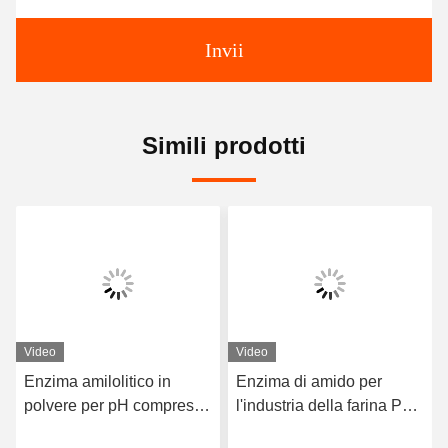
Invii
Simili prodotti
Video
Video
Enzima amilolitico in
Enzima di amido per
polvere per pH compreso
l'industria della farina PH
tra 4,5-6,5 in vari processi
range 4,5-6,5 e