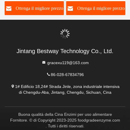
di produzione
esperimenti determinati
o
Ottenga il migliore prezzo
Ottenga il migliore prezzo
dosaggio ottimale
Jintang Bestway Technology Co., Ltd.
gracexu119@163.com
86-028-67834796
1# Edificio 18,24# Strada Jinle, zona industriale intensiva
di Chengdu-Aba, Jintang, Chengdu, Sichuan, Cina
Buona qualità della Cina Enzimi per uso alimentare
Fornitore. © di Copyright 2023-2025 foodgradeenzyme.com
. Tutti i diritti riservati.