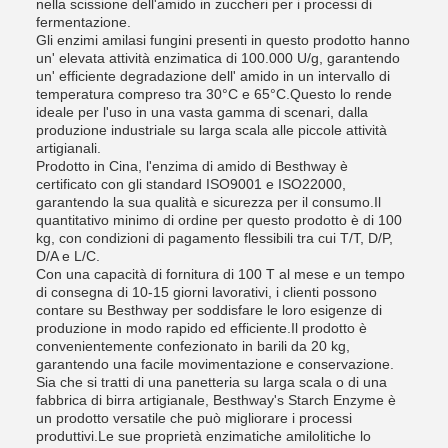
nella scissione dell'amido in zuccheri per i processi di
fermentazione.
Gli enzimi amilasi fungini presenti in questo prodotto hanno
un' elevata attività enzimatica di 100.000 U/g, garantendo
un' efficiente degradazione dell' amido in un intervallo di
temperatura compreso tra 30°C e 65°C.Questo lo rende
ideale per l'uso in una vasta gamma di scenari, dalla
produzione industriale su larga scala alle piccole attività
artigianali.
Prodotto in Cina, l'enzima di amido di Besthway è
certificato con gli standard ISO9001 e ISO22000,
garantendo la sua qualità e sicurezza per il consumo.Il
quantitativo minimo di ordine per questo prodotto è di 100
kg, con condizioni di pagamento flessibili tra cui T/T, D/P,
D/A e L/C.
Con una capacità di fornitura di 100 T al mese e un tempo
di consegna di 10-15 giorni lavorativi, i clienti possono
contare su Besthway per soddisfare le loro esigenze di
produzione in modo rapido ed efficiente.Il prodotto è
convenientemente confezionato in barili da 20 kg,
garantendo una facile movimentazione e conservazione.
Sia che si tratti di una panetteria su larga scala o di una
fabbrica di birra artigianale, Besthway's Starch Enzyme è
un prodotto versatile che può migliorare i processi
produttivi.Le sue proprietà enzimatiche amilolitiche lo