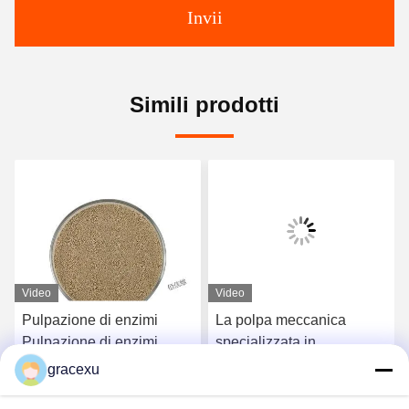
Invii
Simili prodotti
Video
Video
Pulpazione di enzimi
La polpa meccanica
Pulpazione di enzimi
specializzata in
specializzati
multienzimi rende più
gracexu
Fabbricazione di carta
facile copiare la polpa
o
Ottenga il migliore prezzo
Ottenga il migliore prezzo
Pulpazione
sciolta