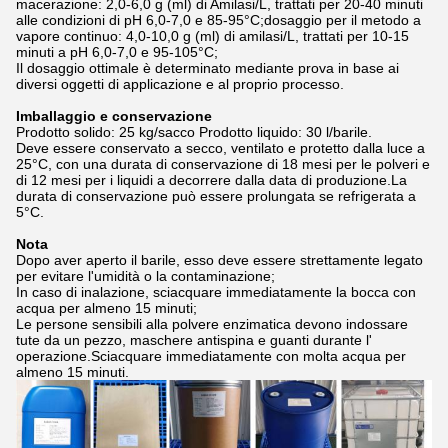
macerazione: 2,0-6,0 g (ml) di Amilasi/L, trattati per 20-40 minuti
alle condizioni di pH 6,0-7,0 e 85-95°C;dosaggio per il metodo a
vapore continuo: 4,0-10,0 g (ml) di amilasi/L, trattati per 10-15
minuti a pH 6,0-7,0 e 95-105°C;
Il dosaggio ottimale è determinato mediante prova in base ai
diversi oggetti di applicazione e al proprio processo.
Imballaggio e conservazione
Prodotto solido: 25 kg/sacco Prodotto liquido: 30 l/barile.
Deve essere conservato a secco, ventilato e protetto dalla luce a
25°C, con una durata di conservazione di 18 mesi per le polveri e
di 12 mesi per i liquidi a decorrere dalla data di produzione.La
durata di conservazione può essere prolungata se refrigerata a
5°C.
Nota
Dopo aver aperto il barile, esso deve essere strettamente legato
per evitare l'umidità o la contaminazione;
In caso di inalazione, sciacquare immediatamente la bocca con
acqua per almeno 15 minuti;
Le persone sensibili alla polvere enzimatica devono indossare
tute da un pezzo, maschere antispina e guanti durante l'
operazione.Sciacquare immediatamente con molta acqua per
almeno 15 minuti.