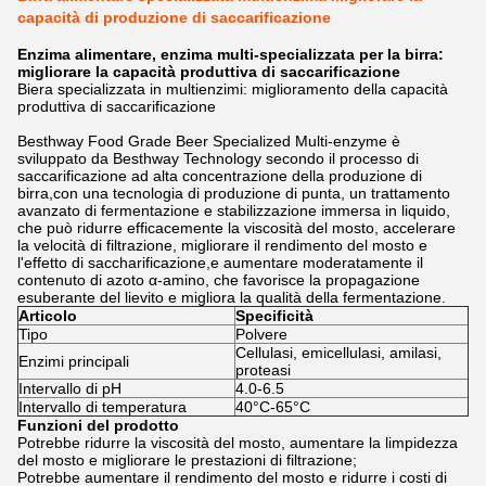
capacità di produzione di saccarificazione
Enzima alimentare, enzima multi-specializzata per la birra:
migliorare la capacità produttiva di saccarificazione
Biera specializzata in multienzimi: miglioramento della capacità
produttiva di saccarificazione
Besthway Food Grade Beer Specialized Multi-enzyme è
sviluppato da Besthway Technology secondo il processo di
saccarificazione ad alta concentrazione della produzione di
birra,con una tecnologia di produzione di punta, un trattamento
avanzato di fermentazione e stabilizzazione immersa in liquido,
che può ridurre efficacemente la viscosità del mosto, accelerare
la velocità di filtrazione, migliorare il rendimento del mosto e
l'effetto di saccharificazione,e aumentare moderatamente il
contenuto di azoto α-amino, che favorisce la propagazione
esuberante del lievito e migliora la qualità della fermentazione.
Articolo
Specificità
Tipo
Polvere
Cellulasi, emicellulasi, amilasi,
Enzimi principali
proteasi
Intervallo di pH
4.0-6.5
Intervallo di temperatura
40°C-65°C
Funzioni del prodotto
Potrebbe ridurre la viscosità del mosto, aumentare la limpidezza
del mosto e migliorare le prestazioni di filtrazione;
Potrebbe aumentare il rendimento del mosto e ridurre i costi di