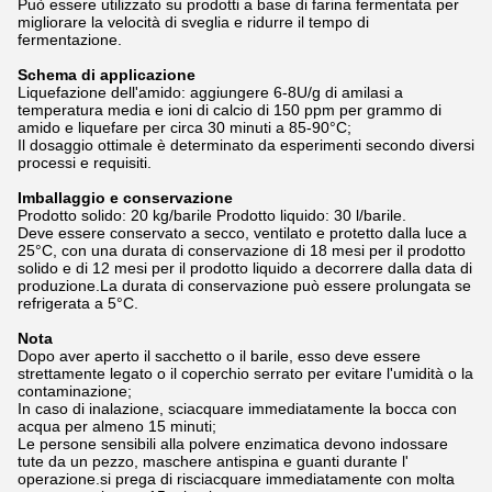
Può essere utilizzato su prodotti a base di farina fermentata per
migliorare la velocità di sveglia e ridurre il tempo di
fermentazione.
Schema di applicazione
Liquefazione dell'amido: aggiungere 6-8U/g di amilasi a
temperatura media e ioni di calcio di 150 ppm per grammo di
amido e liquefare per circa 30 minuti a 85-90°C;
Il dosaggio ottimale è determinato da esperimenti secondo diversi
processi e requisiti.
Imballaggio e conservazione
Prodotto solido: 20 kg/barile Prodotto liquido: 30 l/barile.
Deve essere conservato a secco, ventilato e protetto dalla luce a
25°C, con una durata di conservazione di 18 mesi per il prodotto
solido e di 12 mesi per il prodotto liquido a decorrere dalla data di
produzione.La durata di conservazione può essere prolungata se
refrigerata a 5°C.
Nota
Dopo aver aperto il sacchetto o il barile, esso deve essere
strettamente legato o il coperchio serrato per evitare l'umidità o la
contaminazione;
In caso di inalazione, sciacquare immediatamente la bocca con
acqua per almeno 15 minuti;
Le persone sensibili alla polvere enzimatica devono indossare
tute da un pezzo, maschere antispina e guanti durante l'
operazione.si prega di risciacquare immediatamente con molta