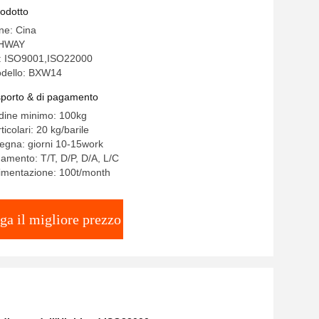
rodotto
ine: Cina
THWAY
ne: ISO9001,ISO22000
dello: BXW14
asporto & di pagamento
rdine minimo: 100kg
ticolari: 20 kg/barile
egna: giorni 10-15work
gamento: T/T, D/P, D/A, L/C
limentazione: 100t/month
ga il migliore prezzo