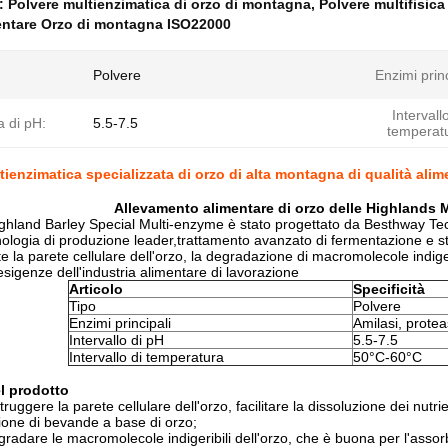
e:
Polvere multienzimatica di orzo di montagna
,
Polvere multifisica
entare Orzo di montagna ISO22000
Polvere
Enzimi princ
Intervallo
di pH:
5.5-7.5
temperat
tienzimatica specializzata di orzo di alta montagna di qualità ali
Allevamento alimentare di orzo delle Highlands M
hland Barley Special Multi-enzyme è stato progettato da Besthway Tech
ologia di produzione leader,trattamento avanzato di fermentazione e st
 la parete cellulare dell'orzo, la degradazione di macromolecole indigeri
esigenze dell'industria alimentare di lavorazione
Articolo
Specificità
Tipo
Polvere
Enzimi principali
Amilasi, proteas
Intervallo di pH
5.5-7.5
Intervallo di temperatura
50°C-60°C
l prodotto
ruggere la parete cellulare dell'orzo, facilitare la dissoluzione dei nutri
ione di bevande a base di orzo;
radare le macromolecole indigeribili dell'orzo, che è buona per l'assor