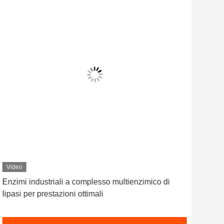
Video
Enzimi industriali a complesso multienzimico di
Mul
lipasi per prestazioni ottimali
Dos
55C 