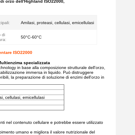
 di orzo dell'Highland ISO22000
,
ipali:
Amilasi, proteasi, cellulasi, emicellulasi
 di
50°C-60°C
ura:
mentare ISO22000
ultienzima specializzata
nology in base alla composizione strutturale dell'orzo,
abilizzazione immersa in liquido. Può distruggere
bili, la preparazione di soluzione di enzimi dell'orzo in
i, cellulasi, emicellulasi
enti nel contenuto cellulare e potrebbe essere utilizzato
bimento umano e migliora il valore nutrizionale del