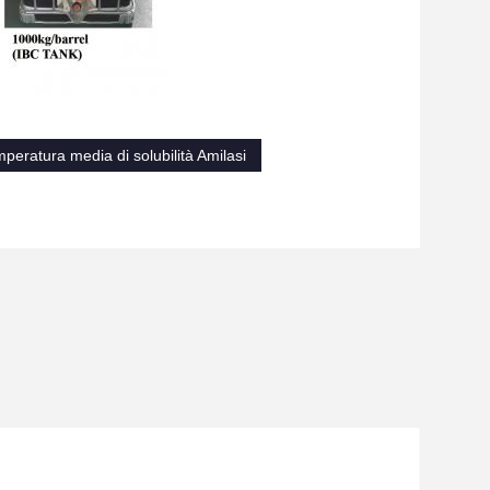
peratura media di solubilità Amilasi