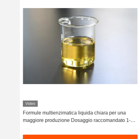
Video
Formule multienzimatica liquida chiara per una
ce
maggiore produzione Dosaggio raccomandato 1-3
kg/T PH range 5,5-9.5