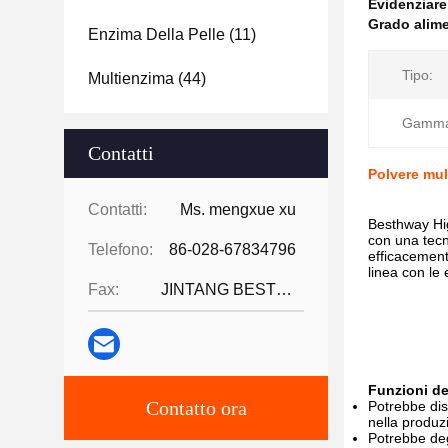
Evidenziar
Grado alim
Enzima Della Pelle
(11)
Tipo:
Multienzima
(44)
Gamma 
Contatti
Polvere mul
Contatti:
Ms. mengxue xu
Besthway Hig
con una tecn
Telefono:
86-028-67834796
efficacemente
linea con le 
Fax:
JINTANG BESTWAY TECHNOLOGY CO
Funzioni de
Contatto ora
Potrebbe dist
nella produz
Potrebbe deg