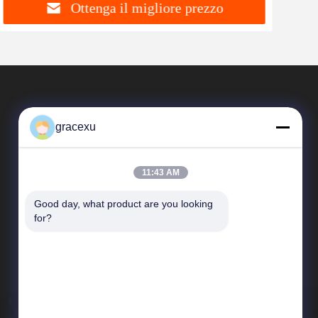
Ottenga il migliore prezzo
gracexu
11:43 AM
Good day, what product are you looking 
Collegamenti Rapidi
for?
Profilo aziendale
Giro della fabbrica
Controllo di qualità