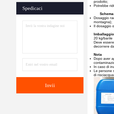
prodotto;
Potrebbe ridu
Spedicaci
Schema 
Dosaggio rac
montagna);
Il dosaggio 
Imballaggio
20 kg/barile
Deve essere 
decorrere da
Nota
Dopo aver ape
contaminazi
In caso di i
Le persone s
di risciacqu
Invii