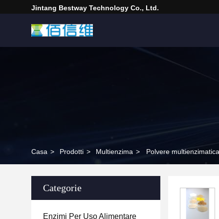
Jintang Bestway Technology Co., Ltd.
Casa
>
Prodotti
>
Multienzima
>
Polvere multienzimatica
Categorie
Enzimi Per Uso Alimentare