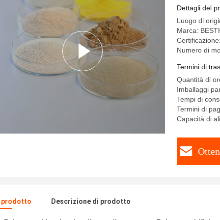
Dettagli del p
Luogo di orig
Marca: BES
Certificazio
Numero di mo
Termini di tr
Quantità di o
Imballaggi par
Tempi di cons
Termini di pa
Capacità di a
Otten
l prodotto
Descrizione di prodotto