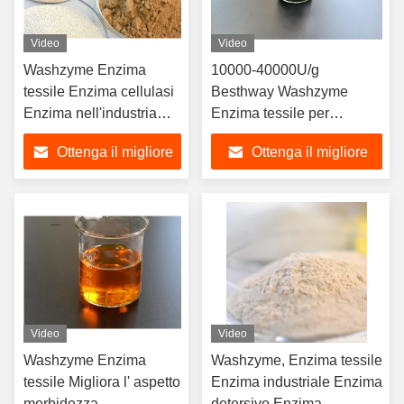
Video
Video
Washzyme Enzima
10000-40000U/g
tessile Enzima cellulasi
Besthway Washzyme
Enzima nell'industria
Enzima tessile per
tessile Nessun
l'industria tessile
Ottenga il migliore
Ottenga il migliore
inquinamento
prezzo
prezzo
Video
Video
Washzyme Enzima
Washzyme, Enzima tessile
tessile Migliora l' aspetto
Enzima industriale Enzima
morbidezza
detersivo Enzima