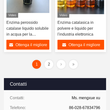
Video
Video
Enzima perossido
Enzima catalasica in
catalase liquido solubile
polvere e liquido per
in acqua per la
l'industria elettronica
rimozione dell'idrogeno
Ottenga il migliore
Ottenga il migliore
prezzo
prezzo
1
2
Contatti
Contatti:
Ms. mengxue xu
Telefono:
86-028-67834796