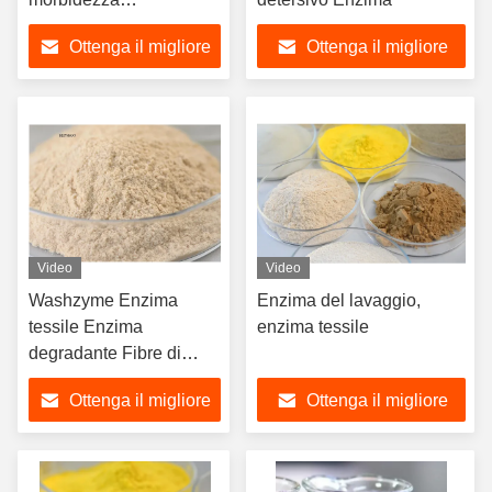
Traspirabilità
Ottenga il migliore
Ottenga il migliore
prezzo
prezzo
Video
Video
Washzyme Enzima
Enzima del lavaggio,
tessile Enzima
enzima tessile
degradante Fibre di
cellulosa Enzima
Ottenga il migliore
Ottenga il migliore
industriale
prezzo
prezzo