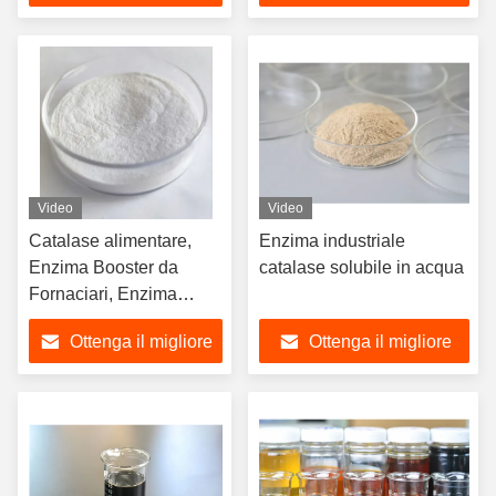
industriali ecologici
prezzo
prezzo
Video
Video
Catalase alimentare,
Enzima industriale
Enzima Booster da
catalase solubile in acqua
Fornaciari, Enzima
Potenziatore di Pasta da
Ottenga il migliore
Ottenga il migliore
Pane, Enzima Segreta
di Fornace
prezzo
prezzo