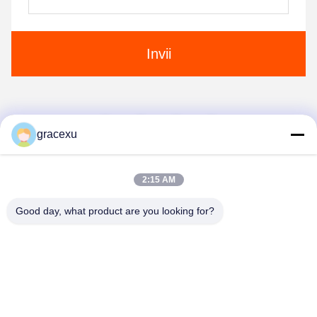
Invii
1
2
gracexu
2:15 AM
Good day, what product are you looking for?
Jintang Bestway Technology Co., Ltd.
gracexu119@163.com