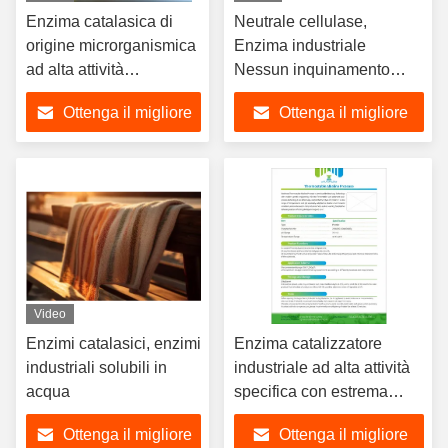
Enzima catalasica di
Neutrale cellulase,
origine microrganismica
Enzima industriale
ad alta attività
Nessun inquinamento
nell'industria
Migliorare la qualità dei
Ottenga il migliore
Ottenga il migliore
tessuti
prezzo
prezzo
Video
Enzimi catalasici, enzimi
Enzima catalizzatore
industriali solubili in
industriale ad alta attività
acqua
specifica con estrema
stabilità al pH e alla
Ottenga il migliore
Ottenga il migliore
temperatura per processi